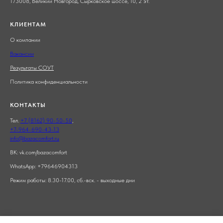
173008, Великий Новгород,
Сырковское шоссе, 10
, 2 эт.
КЛИЕНТАМ
О компании
Вакансии
Результаты СОУТ
Политика конфиденциальности
КОНТАКТЫ
Тел.
+7 (8162) 90-50-50
,
+7-964-690-43-13
info@bazacomfort.ru
ВК:
vk.com/bazacomfort
WhatsApp:
+79646904313
Режим работы: 8.30-17.00, сб.-вск. - выходные дни