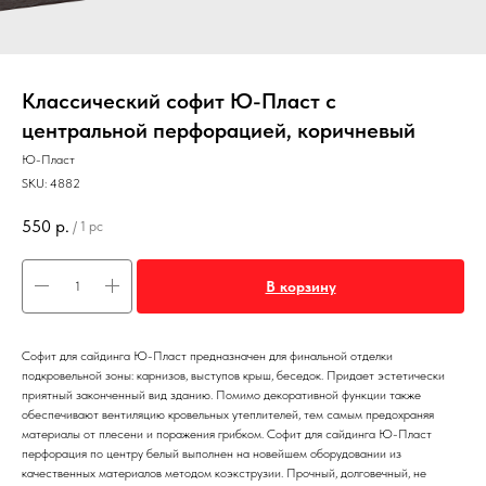
Классический софит Ю-Пласт с
центральной перфорацией, коричневый
Ю-Пласт
SKU:
4882
550
р.
/
1 pc
В корзину
Софит для сайдинга Ю-Пласт предназначен для финальной отделки
подкровельной зоны: карнизов, выступов крыш, беседок. Придает эстетически
приятный законченный вид зданию. Помимо декоративной функции также
обеспечивают вентиляцию кровельных утеплителей, тем самым предохраняя
материалы от плесени и поражения грибком. Софит для сайдинга Ю-Пласт
перфорация по центру белый выполнен на новейшем оборудовании из
качественных материалов методом коэкструзии. Прочный, долговечный, не