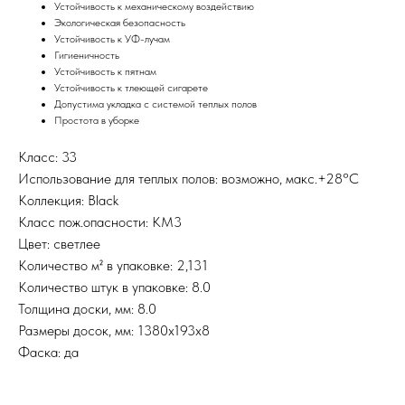
Устойчивость к механическому воздействию
Экологическая безопасность
Устойчивость к УФ-лучам
Гигиеничность
Устойчивость к пятнам
Устойчивость к тлеющей сигарете
Допустима укладка с системой теплых полов
Простота в уборке
Класс: 33
Использование для теплых полов: возможно, макс.+28°С
Коллекция: Black
Класс пож.опасности: КМ3
Цвет: светлее
Количество м² в упаковке: 2,131
Количество штук в упаковке: 8.0
Толщина доски, мм: 8.0
Размеры досок, мм: 1380х193х8
Фаска: да