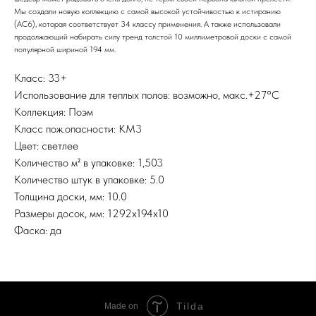
Мы создали новую коллекцию с самой высокой устойчивостью к истиранию
(AC6), которая соответствует 34 классу применения. А также использовали
продолжающий набирать силу тренд толстой 10 миллиметровой доски с самой
популярной шириной 194 мм.
Класс: 33+
Использование для теплых полов: возможно, макс.+27°С
Коллекция: Поэм
Класс пож.опасности: КМ3
Цвет: светлее
Количество м² в упаковке: 1,503
Количество штук в упаковке: 5.0
Толщина доски, мм: 10.0
Размеры досок, мм: 1292х194х10
Фаска: да
Tilda
Made on