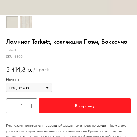
Ламинат Tarkett, коллекция Поэм, Боккаччо
Tarkett
SKU:
4890
3 414,8
р.
/
1 pack
Наличие
В корзину
Как поэзия является квинтэссенцией мысли, так и новая коллекция Поэм стала
уникальным результатом дизайнерского вдохновения. Время докажет, что этот
шедевр может радовать очень долго, не теряя своей первоначальной прелести.