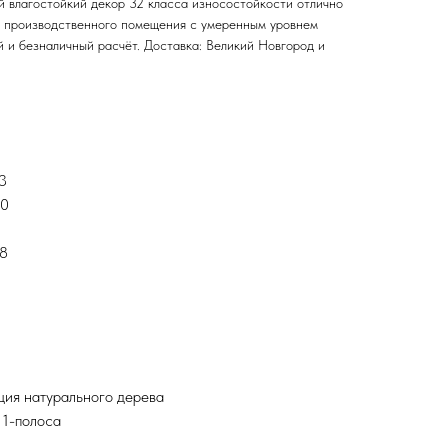
й влагостойкий декор 32 класса износостойкости отлично
и производственного помещения с умеренным уровнем
й и безналичный расчёт. Доставка: Великий Новгород и
43
.0
x8
ция натурального дерева
 1-полоса