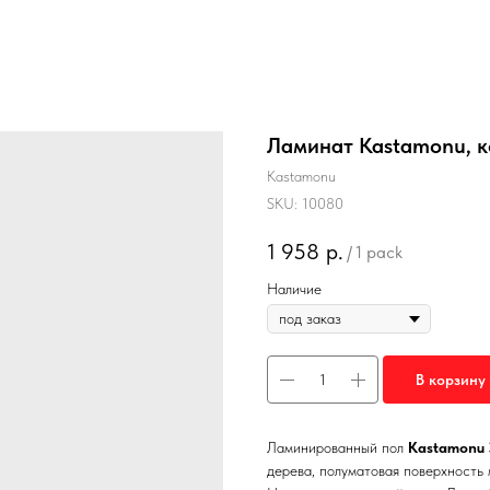
Ламинат Kastamonu, к
Kastamonu
SKU:
10080
1 958
р.
/
1 pack
Наличие
В корзину
Ламинированный пол
Kastamonu 
дерева, полуматовая поверхность