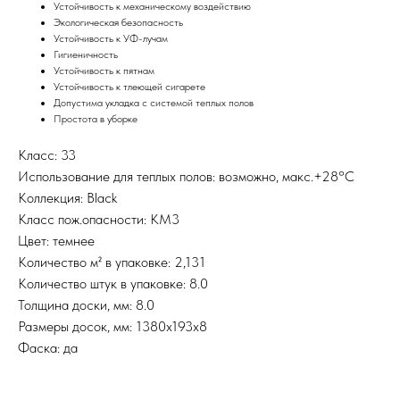
Устойчивость к механическому воздействию
Экологическая безопасность
Устойчивость к УФ-лучам
Гигиеничность
Устойчивость к пятнам
Устойчивость к тлеющей сигарете
Допустима укладка с системой теплых полов
Простота в уборке
Класс: 33
Использование для теплых полов: возможно, макс.+28°С
Коллекция: Black
Класс пож.опасности: КМ3
Цвет: темнее
Количество м² в упаковке: 2,131
Количество штук в упаковке: 8.0
Толщина доски, мм: 8.0
Размеры досок, мм: 1380х193х8
Фаска: да