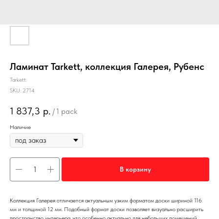
Ламинат Tarkett, коллекция Галерея, Рубенс
Tarkett
SKU:
2714
1 837,3
р.
/
1 pack
Наличие
В корзину
Коллекция Галерея отличается актуальным узким форматом доски шириной 116
мм и толщиной 12 мм. Подобный формат доски позволяет визуально расширить
пространство интерьера, что особенно актуально для небольших помещений.