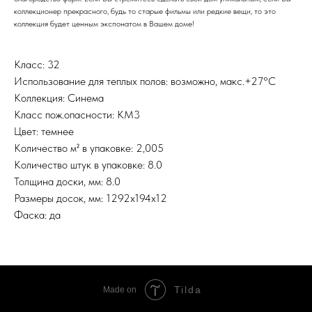
коллекционер прекрасного, будь то старые фильмы или редкие вещи, то это
коллекция будет ценным экспонатом в Вашем доме!
Класс: 32
Использование для теплых полов: возможно, макс.+27°С
Коллекция: Синема
Класс пож.опасности: КМ3
Цвет: темнее
Количество м² в упаковке: 2,005
Количество штук в упаковке: 8.0
Толщина доски, мм: 8.0
Размеры досок, мм: 1292х194х12
Фаска: да
Tilda
Made on