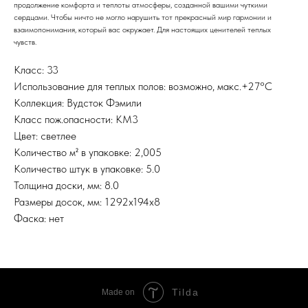
продолжение комфорта и теплоты атмосферы, созданной вашими чуткими
сердцами. Чтобы ничто не могло нарушить тот прекрасный мир гармонии и
взаимопонимания, который вас окружает. Для настоящих ценителей теплых
чувств.
Класс: 33
Использование для теплых полов: возможно, макс.+27°С
Коллекция: Вудсток Фэмили
Класс пож.опасности: КМ3
Цвет: светлее
Количество м² в упаковке: 2,005
Количество штук в упаковке: 5.0
Толщина доски, мм: 8.0
Размеры досок, мм: 1292х194х8
Фаска: нет
Tilda
Made on