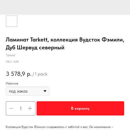
Ламинат Tarkett, коллекция Вудсток Фэмили,
Дуб Шервуд северный
Tarkett
SKU:
624
3 578,9
р.
/
1 pack
Наличие
В корзину
Коллекция Вудсток Фэмили создавалась с заботой о вас. Её назначение –