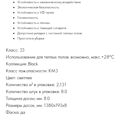
Устойчивость к механическому воздействию
Экологическая безопасность
Устойчивость к УФ-лучам
Гигиеничность
Устойчивость к пятнам
Устойчивость к тлеющей сигарете
Допустима укладка с системой теплых полов
Простота в уборке
Класс: 33
Использование для теплых полов: возможно, макс.+28°С
Коллекция: Black
Класс пож.опасности: КМ3
Цвет: светлее
Количество м² в упаковке: 2,131
Количество штук в упаковке: 8.0
Толщина доски, мм: 8.0
Размеры досок, мм: 1380х193х8
Фаска: да