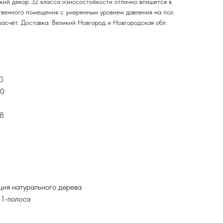
йкий декор 32 класса износостойкости отлично впишется в
твенного помещения с умеренным уровнем давления на пол.
асчёт. Доставка: Великий Новгород и Новгородская обл.
43
.0
x8
ция натурального дерева
 1-полоса