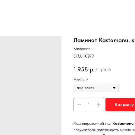
Ламинат Kastamonu, к
Kastamonu
SKU:
10079
1 958
р.
/
1 pack
Наличие
В корзину
Ламинированный пол
Kastamonu 
полуматовая поверхность можно з