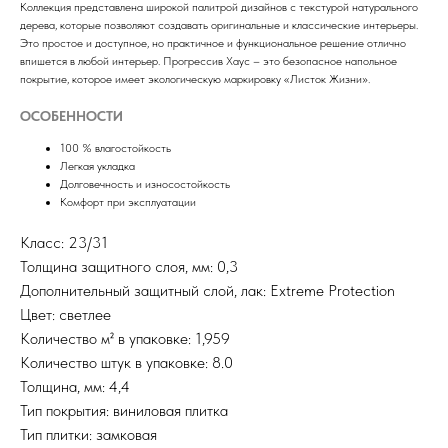
Коллекция представлена широкой палитрой дизайнов c текстурой натурального
дерева, которые позволяют создавать оригинальные и классические интерьеры.
Это простое и доступное, но практичное и функциональное решение отлично
впишется в любой интерьер. Прогрессив Хаус – это безопасное напольное
покрытие, которое имеет экологическую маркировку «Листок Жизни».
ОСОБЕННОСТИ
100 % влагостойкость
Легкая укладка
Долговечность и износостойкость
Комфорт при эксплуатации
Класс: 23/31
Толщина защитного слоя, мм: 0,3
Дополнительный защитный слой, лак: Extreme Protection
Цвет: светлее
Количество м² в упаковке: 1,959
Количество штук в упаковке: 8.0
Толщина, мм: 4,4
Тип покрытия: виниловая плитка
Тип плитки: замковая