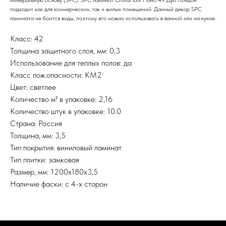
минеральную основу (SPC). SPC ламинат CronaFloor Нано 4V Дуб Лондон
подходит как для коммерческих, так и жилых помещений. Данный декор SPC
ламината не боится воды, поэтому его можно использовать в ванной или на кухне.
Класс: 42
Толщина защитного слоя, мм: 0,3
Использование для теплых полов: да
Класс пож.опасности: КМ2
Цвет: светлее
Количество м² в упаковке: 2,16
Количество штук в упаковке: 10.0
Страна: Россия
Толщина, мм: 3,5
Тип покрытия: виниловый ламинат
Тип плитки: замковая
Размер, мм: 1200х180х3,5
Наличие фаски: с 4-х сторон