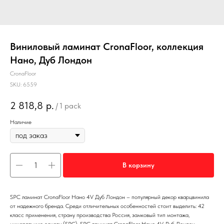
Виниловый ламинат CronaFloor, коллекция
Нано, Дуб Лондон
CronaFloor
SKU:
6559
2 818,8
р.
/
1 pack
Наличие
В корзину
SPC ламинат CronaFloor Нано 4V Дуб Лондон – популярный декор кварцвинила
от надежного бренда. Среди отличительных особенностей стоит выделить: 42
класс применения, страну производства Россия, замковый тип монтажа,