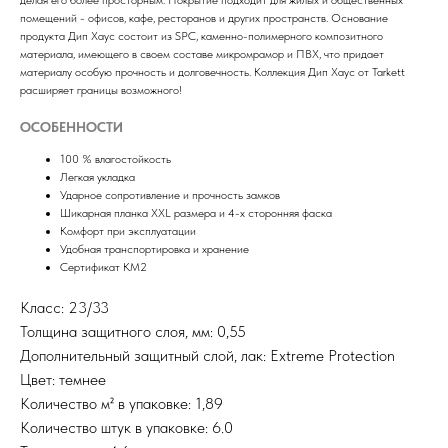
делая его более просторным. Покрытие подходит для жилых и общественных
помещений - офисов, кафе, ресторанов и других пространств. Основание
продукта Дип Хаус состоит из SPC, каменно-полимерного композитного
материала, имеющего в своем составе микромрамор и ПВХ, что придает
материалу особую прочность и долговечность. Коллекция Дип Хаус от Tarkett
расширяет границы возможного!
ОСОБЕННОСТИ
100 % влагостойкость
Легкая укладка
Ударное сопротивление и прочность замков
Шикарная планка XXL размера и 4-х сторонняя фаска
Комфорт при эксплуатации
Удобная транспортировка и хранение
Сертификат КМ2
Класс: 23/33
Толщина защитного слоя, мм: 0,55
Дополнительный защитный слой, лак: Extreme Protection
Цвет: темнее
Количество м² в упаковке: 1,89
Количество штук в упаковке: 6.0