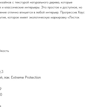
изайнов c текстурой натурального дерева, которые
 и классические интерьеры. Это простое и доступное, но
ение отлично впишется в любой интерьер. Прогрессив Хаус
ытие, которое имеет экологическую маркировку «Листок
йкость
,3
, лак: Extreme Protection
9
.0
а