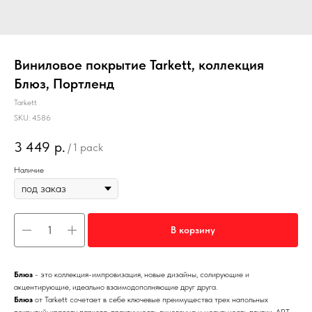
Виниловое покрытие Tarkett, коллекция
Блюз, Портленд
Tarkett
SKU:
4586
3 449
р.
/
1 pack
Наличие
В корзину
Блюз
- это коллекция-импровизация, новые дизайны, солирующие и
акцентирующие, идеально взаимодополняющие друг друга.
Блюз
от Tarkett сочетает в себе ключевые преимущества трех напольных