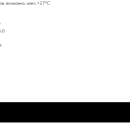
ов: возможно, макс.+27°С
9
5.0
а