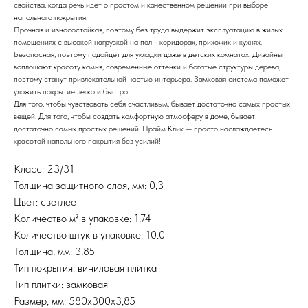
свойства, когда речь идет о простом и качественном решении при выборе
напольного покрытия.
Прочная и износостойкая, поэтому без труда выдержит эксплуатацию в жилых
помещениях с высокой нагрузкой на пол - коридорах, прихожих и кухнях.
Безопасная, поэтому подойдет для укладки даже в детских комнатах. Дизайны
воплощают красоту камня, современные оттенки и богатые структуры дерева,
поэтому станут привлекательной частью интерьера. Замковая система поможет
уложить покрытие легко и быстро.
Для того, чтобы чувствовать себя счастливым, бывает достаточно самых простых
вещей. Для того, чтобы создать комфортную атмосферу в доме, бывает
достаточно самых простых решений. Прайм Клик — просто наслаждаетесь
красотой напольного покрытия без усилий!
Класс: 23/31
Толщина защитного слоя, мм: 0,3
Цвет: светлее
Количество м² в упаковке: 1,74
Количество штук в упаковке: 10.0
Толщина, мм: 3,85
Тип покрытия: виниловая плитка
Тип плитки: замковая
Размер, мм: 580х300х3,85