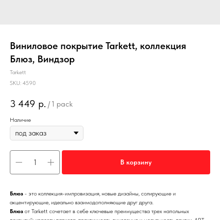
Виниловое покрытие Tarkett, коллекция
Блюз, Виндзор
Tarkett
SKU:
4590
3 449
р.
/
1 pack
Наличие
В корзину
Блюз
- это коллекция-импровизация, новые дизайны, солирующие и
акцентирующие, идеально взаимодополняющие друг друга.
Блюз
от Tarkett сочетает в себе ключевые преимущества трех напольных