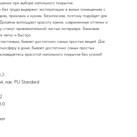
ешении при выборе напольного покрытия.
у без труда выдержит эксплуатацию в жилых помещениях с
орах, прихожих и кухнях. Безопасная, поэтому подойдет для
. Дизайны воплощают красоту камня, современные оттенки и
у станут привлекательной частью интерьера. Замковая
е легко и быстро.
 счастливым, бывает достаточно самых простых вещей. Для
атмосферу в доме, бывает достаточно самых простых
слаждаетесь красотой напольного покрытия без усилий!
,3
, лак: PU Standard
92
0.0
нат