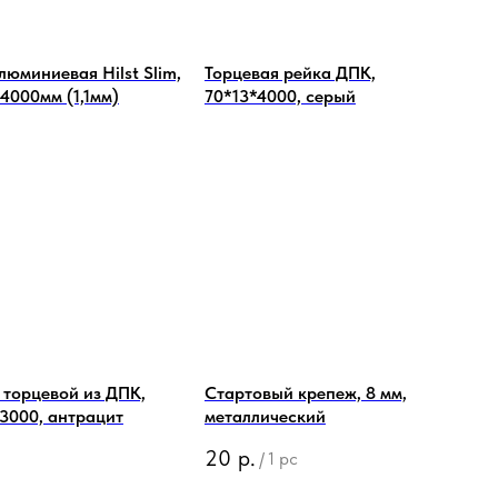
люминиевая Hilst Slim,
Торцевая рейка ДПК,
4000мм (1,1мм)
70*13*4000, серый
 торцевой из ДПК,
Стартовый крепеж, 8 мм,
3000, антрацит
металлический
20
р.
/
1 pc