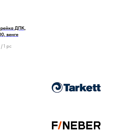
 рейка ДПК,
0, венге
/
1 pc