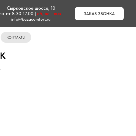
Сырковское шоссе, 10
пн-пт 8.30-17.00 |
сб, вс - вых.
ЗАКАЗ ЗВОНКА
info@bazacomfort.ru
КОНТАКТЫ
ПК
К