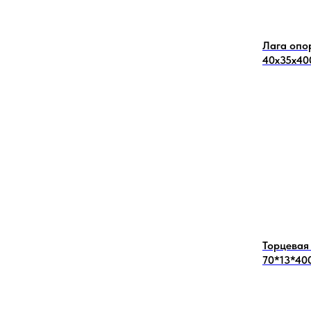
ЕНИЯ
Лага опо
ОДА
40х35х40
Торцевая
70*13*40