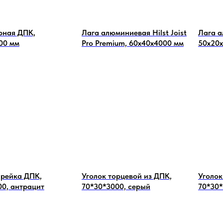
рная ДПК,
Лага алюминиевая Hilst Joist
Лага а
00 мм
Pro Premium, 60x40х4000 мм
50х20х
 рейка ДПК,
Уголок торцевой из ДПК,
Уголок
00, антрацит
70*30*3000, серый
70*30*