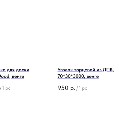
ка для доски
Уголок торцевой из ДПК,
Wood, венге
70*30*3000, венге
950
р.
/
1 pc
/
1 pc