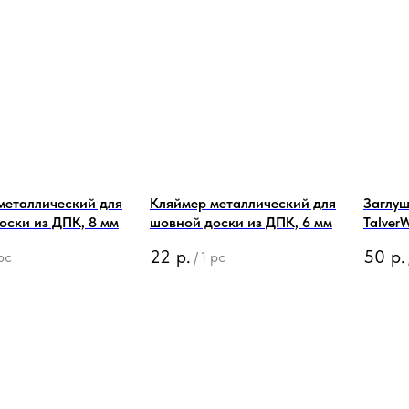
металлический для
Кляймер металлический для
Заглуш
оски из ДПК, 8 мм
шовной доски из ДПК, 6 мм
Talver
22
р.
50
р.
pc
/
1 pc